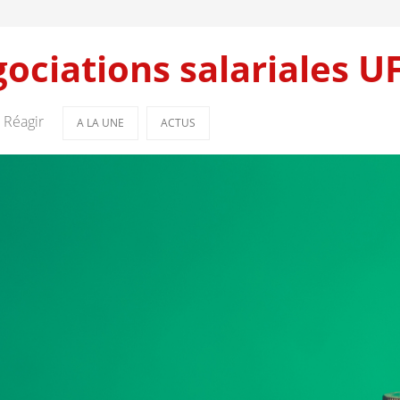
ociations salariales U
Réagir
A LA UNE
ACTUS