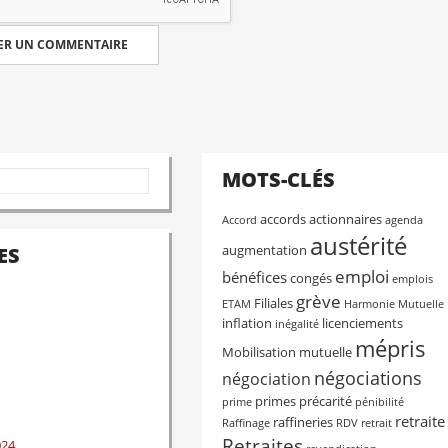
MOTS-CLÉS
accords
actionnaires
Accord
agenda
austérité
augmentation
ES
emploi
bénéfices
congés
emplois
grève
Filiales
ETAM
Harmonie Mutuelle
inflation
licenciements
inégalité
mépris
Mobilisation
mutuelle
négociations
négociation
primes
précarité
prime
pénibilité
retraite
raffineries
Raffinage
RDV
retrait
Retraites
024