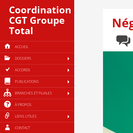
Coordination
CGT Groupe
Nég
Total
ACCUEIL
DOSSIERS
ACCORDS
PUBLICATIONS
BRANCHES ET FILIALES
À PROPOS
LIENS UTILES
CONTACT