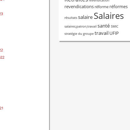
revendication
revendications
réformes
réforme
Salaires
23
salaire
résultats
santé
salaires;patron;travail
SMIC
travail
UFIP
stratégie du groupe
22
022
21