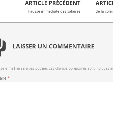
ARTICLE PRÉCÉDENT
ARTIC
tion
Hausse immédiate des salaires
de la colè
LAISSER UN COMMENTAIRE
se e-mail ne sera pas publiée.
Les champs obligatoires sont indiqués 
aire
*