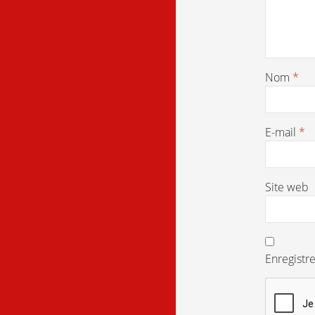
Nom
*
E-mail
*
Site web
Enregistr