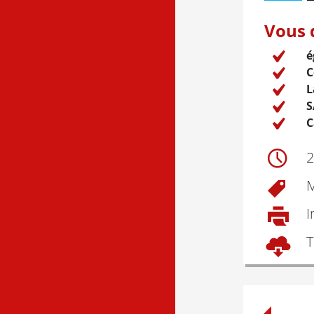
Vous d
é
C
L
S
C
2
M
I
T
Post