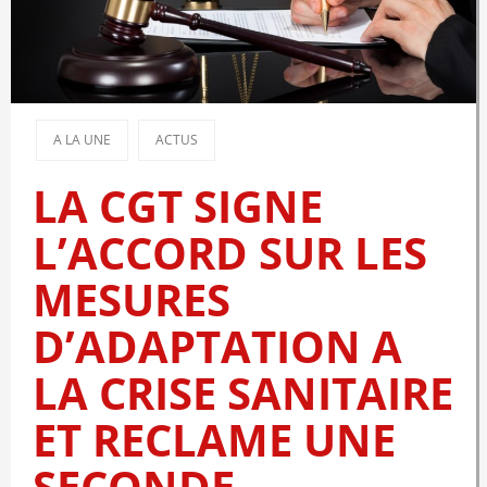
A LA UNE
ACTUS
LA CGT SIGNE
L’ACCORD SUR LES
MESURES
D’ADAPTATION A
LA CRISE SANITAIRE
ET RECLAME UNE
SECONDE