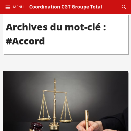
ALLER
Reche
Coordination CGT Groupe Total
MENU
AU
CONTENU
Archives du mot-clé :
PRINCIPAL
#Accord