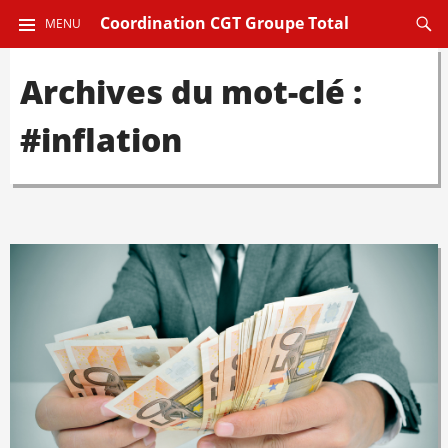
ALLER
Reche
Coordination CGT Groupe Total
MENU
AU
CONTENU
Archives du mot-clé :
PRINCIPAL
#inflation