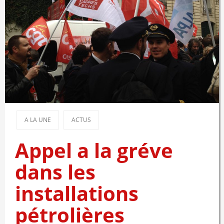
A LA UNE
ACTUS
Appel a la gréve
dans les
installations
pétrolières