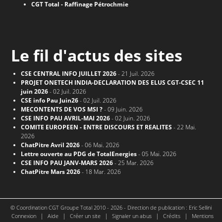
CGT Total - Raffinage Pétrochmie
Le fil d'actus des sites
CSE CENTRAL INFO JUILLET 2026
- 21 Juil. 2026
PROJET ONETECH INDIA-DECLARATION DES ELUS CGT-CSEC 11
juin 2026
- 02 Juil. 2026
CSE info Pau Juin26
- 02 Juil. 2026
MECONTENTS DE VOS MSI ?
- 09 Juin. 2026
CSE INFO PAU AVRIL-MAI 2026
- 02 Juin. 2026
COMITE EUROPEEN - ENTRE DISCOURS ET REALITES
- 22 Mai.
2026
ChatPitre Avril 2026
- 06 Mai. 2026
Lettre ouverte au PDG de TotalEnergies
- 05 Mai. 2026
CSE INFO PAU JANV-MARS 2026
- 25 Mar. 2026
ChatPitre Mars 2026
- 18 Mar. 2026
© Coordination CGT Groupe Total 2010 - 2026 - Direction de publication : Eric Sellini
|
|
|
|
|
Connexion
Aide
Créer un site
Signaler un abus
Crédits
Mentions