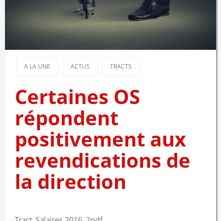
A LA UNE
ACTUS
TRACTS
Certaines OS
répondent
positivement aux
revendications de
la direction
Tract_Salaires 2016_2pdf