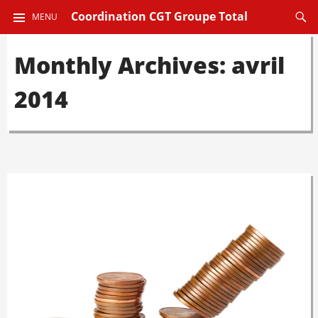
ALLER
Reche
Coordination CGT Groupe Total
MENU
AU
CONTENU
Monthly Archives: avril
PRINCIPAL
2014