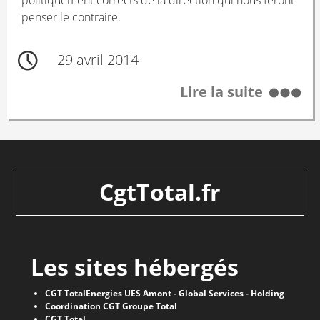
politiquement corrects de la direction qui nous feront
penser le contraire.
29 avril 2014
Lire la suite
CgtTotal.fr
Les sites hébergés
CGT TotalEnergies UES Amont - Global Services - Holding
Coordination CGT Groupe Total
CGT Total