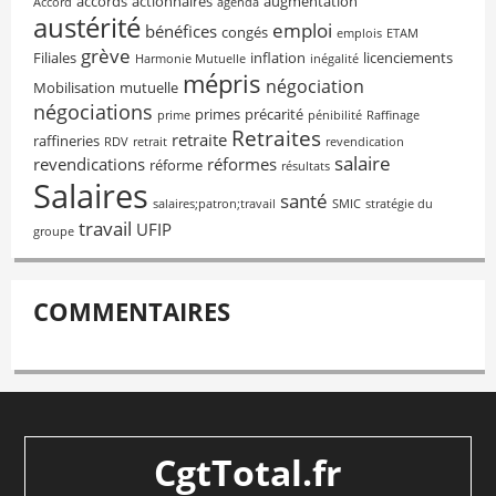
accords
actionnaires
augmentation
Accord
agenda
austérité
emploi
bénéfices
congés
emplois
ETAM
grève
Filiales
inflation
licenciements
Harmonie Mutuelle
inégalité
mépris
négociation
Mobilisation
mutuelle
négociations
primes
précarité
prime
pénibilité
Raffinage
Retraites
retraite
raffineries
RDV
retrait
revendication
salaire
revendications
réformes
réforme
résultats
Salaires
santé
salaires;patron;travail
SMIC
stratégie du
travail
UFIP
groupe
COMMENTAIRES
CgtTotal.fr