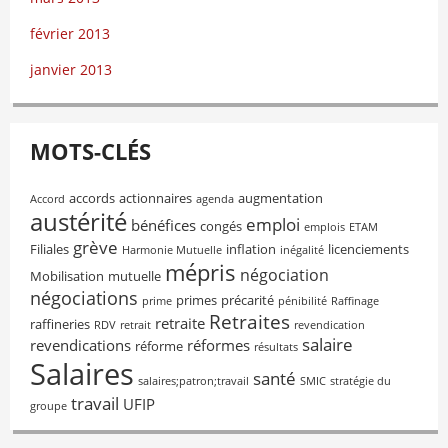
février 2013
janvier 2013
MOTS-CLÉS
accords
actionnaires
augmentation
Accord
agenda
austérité
emploi
bénéfices
congés
emplois
ETAM
grève
Filiales
inflation
licenciements
Harmonie Mutuelle
inégalité
mépris
négociation
Mobilisation
mutuelle
négociations
primes
précarité
prime
pénibilité
Raffinage
Retraites
retraite
raffineries
RDV
retrait
revendication
salaire
revendications
réformes
réforme
résultats
Salaires
santé
salaires;patron;travail
SMIC
stratégie du
travail
UFIP
groupe