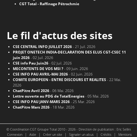
CGT Total - Raffinage Pétrochmie
Le fil d'actus des sites
CSE CENTRAL INFO JUILLET 2026
- 21 Juil. 2026
PROJET ONETECH INDIA-DECLARATION DES ELUS CGT-CSEC 11
juin 2026
- 02 Juil. 2026
CSE info Pau Juin26
- 02 Juil. 2026
MECONTENTS DE VOS MSI ?
- 09 Juin. 2026
CSE INFO PAU AVRIL-MAI 2026
- 02 Juin. 2026
COMITE EUROPEEN - ENTRE DISCOURS ET REALITES
- 22 Mai.
2026
ChatPitre Avril 2026
- 06 Mai. 2026
Lettre ouverte au PDG de TotalEnergies
- 05 Mai. 2026
CSE INFO PAU JANV-MARS 2026
- 25 Mar. 2026
ChatPitre Mars 2026
- 18 Mar. 2026
© Coordination CGT Groupe Total 2010 - 2026 - Direction de publication : Eric Sellini
|
|
|
|
|
Connexion
Aide
Créer un site
Signaler un abus
Crédits
Mentions