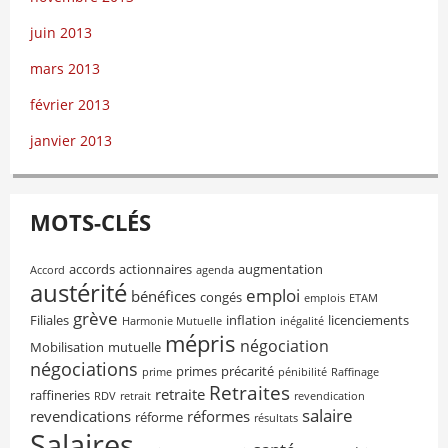
juin 2013
mars 2013
février 2013
janvier 2013
MOTS-CLÉS
accords
actionnaires
augmentation
Accord
agenda
austérité
emploi
bénéfices
congés
emplois
ETAM
grève
Filiales
inflation
licenciements
Harmonie Mutuelle
inégalité
mépris
négociation
Mobilisation
mutuelle
négociations
primes
précarité
prime
pénibilité
Raffinage
Retraites
retraite
raffineries
RDV
retrait
revendication
salaire
revendications
réformes
réforme
résultats
Salaires