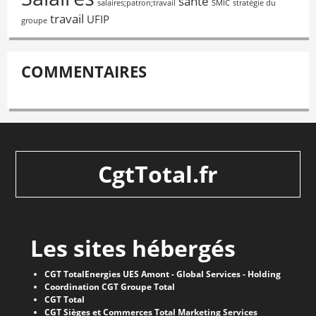
santé
salaires;patron;travail
SMIC
stratégie du
travail
UFIP
groupe
COMMENTAIRES
CgtTotal.fr
Les sites hébergés
CGT TotalEnergies UES Amont - Global Services - Holding
Coordination CGT Groupe Total
CGT Total
CGT Sièges et Commerces Total Marketing Services