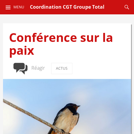
ALLER
Reche
Coordination CGT Groupe Total
MENU
AU
CONTENU
PRINCIPAL
Conférence sur la
paix
Réagir
ACTUS