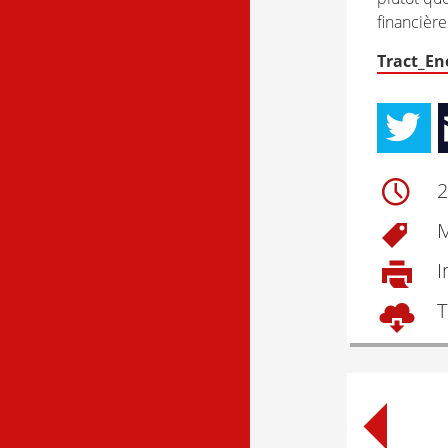
financière
Tract_En
2
M
I
T
Post
naviga