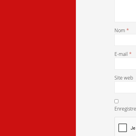
Nom
*
E-mail
*
Site web
Enregistr