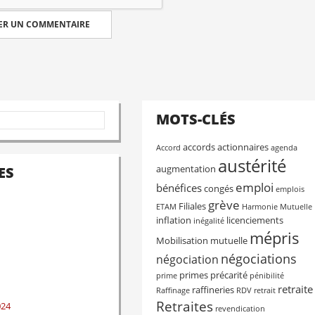
MOTS-CLÉS
accords
actionnaires
Accord
agenda
austérité
augmentation
ES
emploi
bénéfices
congés
emplois
grève
Filiales
ETAM
Harmonie Mutuelle
inflation
licenciements
inégalité
mépris
Mobilisation
mutuelle
négociations
négociation
primes
précarité
prime
pénibilité
retraite
raffineries
Raffinage
RDV
retrait
Retraites
024
revendication