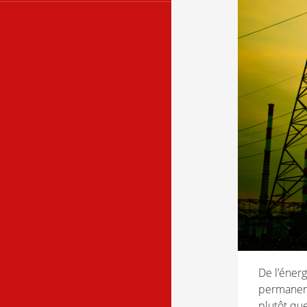
De l’énerg
permanent
plutôt que