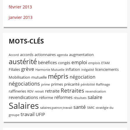
février 2013
janvier 2013
MOTS-CLÉS
accords
actionnaires
augmentation
Accord
agenda
austérité
emploi
bénéfices
congés
emplois
ETAM
grève
Filiales
inflation
licenciements
Harmonie Mutuelle
inégalité
mépris
négociation
Mobilisation
mutuelle
négociations
primes
précarité
prime
pénibilité
Raffinage
Retraites
retraite
raffineries
RDV
retrait
revendication
salaire
revendications
réformes
réforme
résultats
Salaires
santé
salaires;patron;travail
SMIC
stratégie du
travail
UFIP
groupe