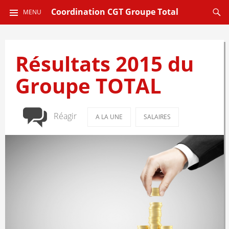
ALLER
Reche
Coordination CGT Groupe Total
MENU
AU
CONTENU
PRINCIPAL
Résultats 2015 du
Groupe TOTAL
Réagir
A LA UNE
SALAIRES