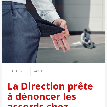
A LA UNE
ACTUS
La Direction prête
à dénoncer les
accords chez