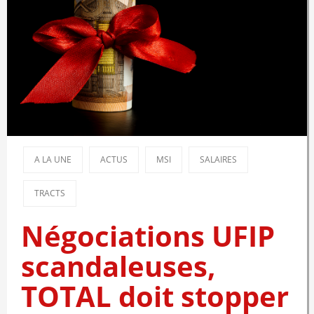
A LA UNE
ACTUS
MSI
SALAIRES
TRACTS
Négociations UFIP
scandaleuses,
TOTAL doit stopper