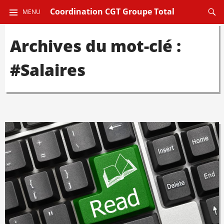
ALLER
Reche
Coordination CGT Groupe Total
MENU
AU
CONTENU
Archives du mot-clé :
PRINCIPAL
#Salaires