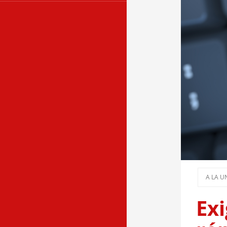
A LA U
Exi