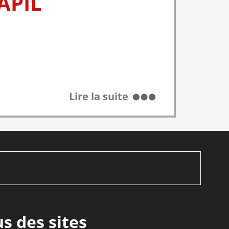
RAPIL
Lire la suite
us des sites