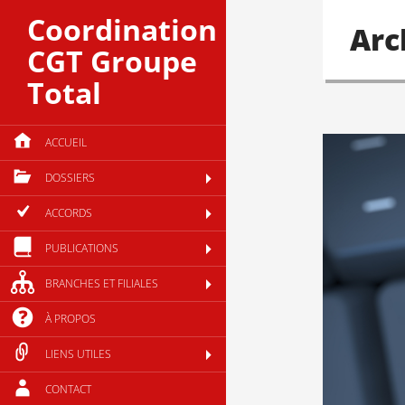
Coordination
Arc
CGT Groupe
Total
ACCUEIL
DOSSIERS
ACCORDS
PUBLICATIONS
BRANCHES ET FILIALES
À PROPOS
LIENS UTILES
CONTACT