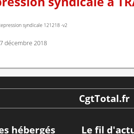
pression syndicale à T
epression syndicale 121218 -v2
7 décembre 2018
CgtTotal.fr
tes hébergés
Le fil d'act