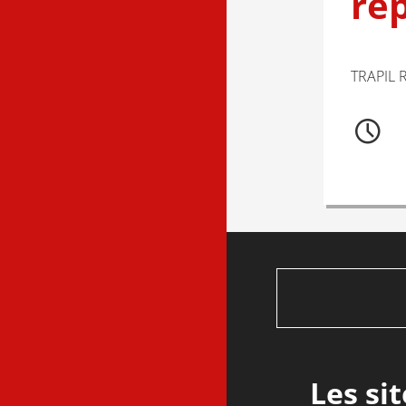
ré
TRAPIL R
Les si