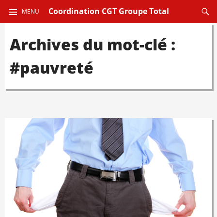
ALLER
Reche
Coordination CGT Groupe Total
MENU
AU
CONTENU
Archives du mot-clé :
PRINCIPAL
#pauvreté