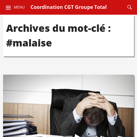
ALLER
Reche
Coordination CGT Groupe Total
MENU
AU
CONTENU
Archives du mot-clé :
PRINCIPAL
#malaise