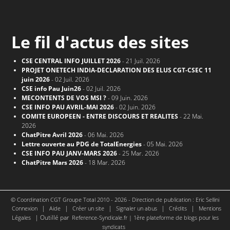
Le fil d'actus des sites
CSE CENTRAL INFO JUILLET 2026
- 21 Juil. 2026
PROJET ONETECH INDIA-DECLARATION DES ELUS CGT-CSEC 11
juin 2026
- 02 Juil. 2026
CSE info Pau Juin26
- 02 Juil. 2026
MECONTENTS DE VOS MSI ?
- 09 Juin. 2026
CSE INFO PAU AVRIL-MAI 2026
- 02 Juin. 2026
COMITE EUROPEEN - ENTRE DISCOURS ET REALITES
- 22 Mai.
2026
ChatPitre Avril 2026
- 06 Mai. 2026
Lettre ouverte au PDG de TotalEnergies
- 05 Mai. 2026
CSE INFO PAU JANV-MARS 2026
- 25 Mar. 2026
ChatPitre Mars 2026
- 18 Mar. 2026
© Coordination CGT Groupe Total 2010 - 2026 - Direction de publication : Eric Sellini
|
|
|
|
|
Connexion
Aide
Créer un site
Signaler un abus
Crédits
Mentions
| Outillé par
Légales
Reference-Syndicale.fr | 1ère plateforme de blogs pour les
syndicats