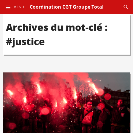
ALLER
Reche
Coordination CGT Groupe Total
MENU
AU
CONTENU
Archives du mot-clé :
PRINCIPAL
#justice