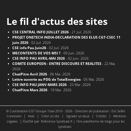
Le fil d'actus des sites
CSE CENTRAL INFO JUILLET 2026
- 21 Juil. 2026
PROJET ONETECH INDIA-DECLARATION DES ELUS CGT-CSEC 11
juin 2026
- 02 Juil. 2026
CSE info Pau Juin26
- 02 Juil. 2026
MECONTENTS DE VOS MSI ?
- 09 Juin. 2026
CSE INFO PAU AVRIL-MAI 2026
- 02 Juin. 2026
COMITE EUROPEEN - ENTRE DISCOURS ET REALITES
- 22 Mai.
2026
ChatPitre Avril 2026
- 06 Mai. 2026
Lettre ouverte au PDG de TotalEnergies
- 05 Mai. 2026
CSE INFO PAU JANV-MARS 2026
- 25 Mar. 2026
ChatPitre Mars 2026
- 18 Mar. 2026
© Coordination CGT Groupe Total 2010 - 2026 - Direction de publication : Eric Sellini
|
|
|
|
|
Connexion
Aide
Créer un site
Signaler un abus
Crédits
Mentions
| Outillé par
Légales
Reference-Syndicale.fr | 1ère plateforme de blogs pour les
syndicats