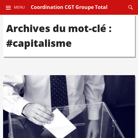
ALLER
Reche
Coordination CGT Groupe Total
MENU
AU
CONTENU
Archives du mot-clé :
PRINCIPAL
#capitalisme