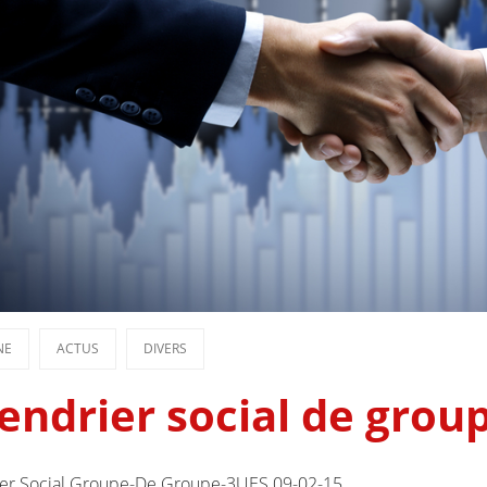
NE
ACTUS
DIVERS
endrier social de grou
ier Social Groupe-De Groupe-3UES 09-02-15