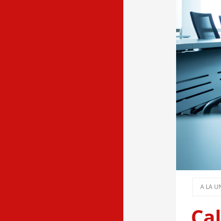
A LA U
Cal