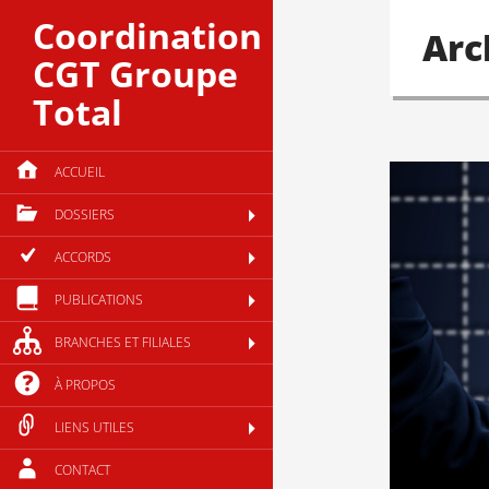
Coordination
Arc
CGT Groupe
Total
ACCUEIL
DOSSIERS
ACCORDS
PUBLICATIONS
BRANCHES ET FILIALES
À PROPOS
LIENS UTILES
CONTACT