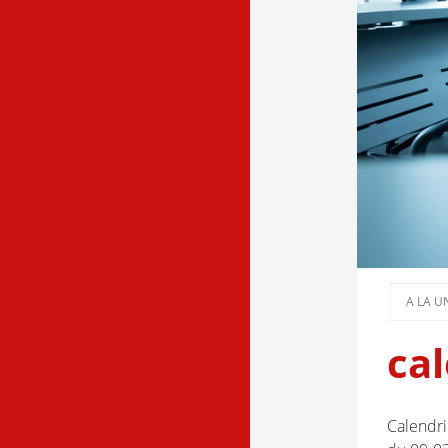
A LA U
cal
Calendri