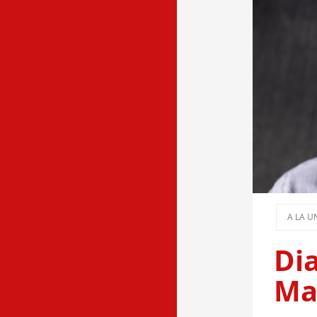
A LA U
Di
Ma