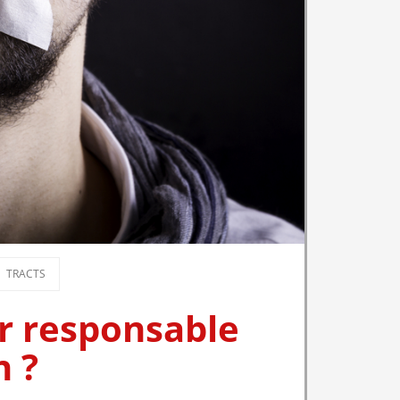
TRACTS
r responsable
n ?