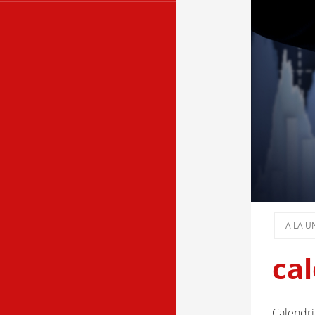
A LA U
cal
Calendr